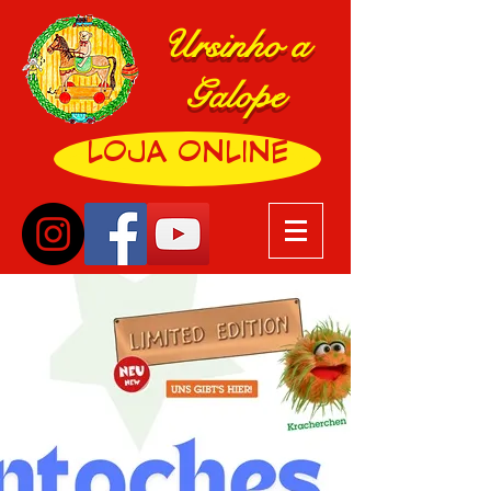
Ursinho a
Galope
LOJA ONLINE