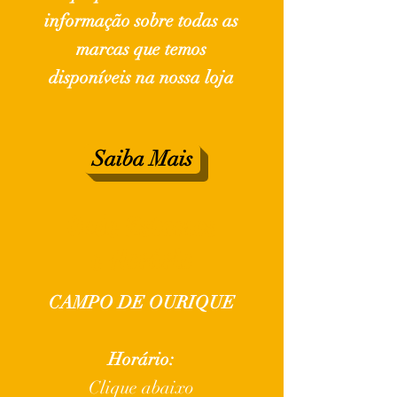
informação sobre todas as
marcas que temos
disponíveis na nossa loja
Saiba Mais
Onde Estamos
e
Horário
CAMPO DE OURIQUE
Horário:
Clique abaixo