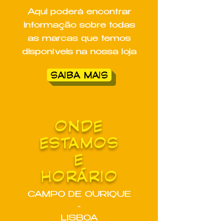
Aqui poderá encontrar
informação sobre todas
as marcas que temos
disponíveis na nossa loja
SAIBA MAIS
ONDE
ESTAMOS
E
HORÁRIO
CAMPO DE OURIQUE
-
LISBOA