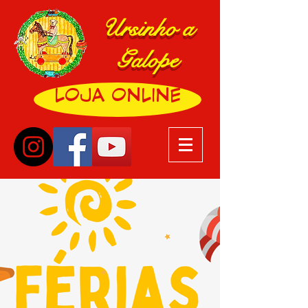
Ursinho a
Galope
LOJA ONLINE