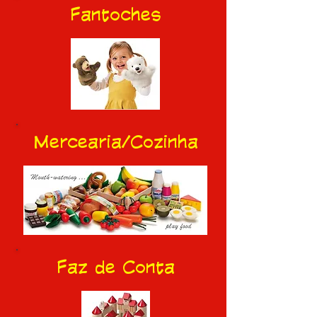
Fantoches
Mercearia/Cozinha
Faz de Conta