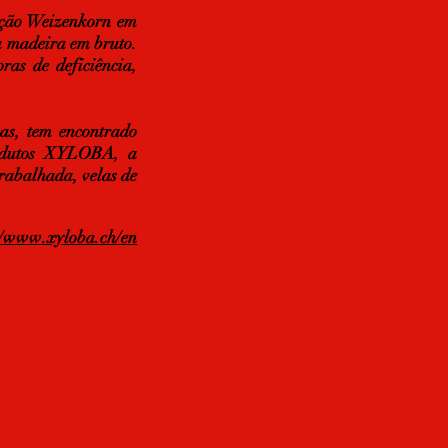
ação Weizenkorn em
a madeira em bruto.
as de deficiência,
cas, tem encontrado
odutos XYLOBA, a
abalhada, velas de
//www.xyloba.ch/en