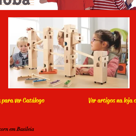
e para ver Catálogo
Ver artigos na loja o
orn em Basileia