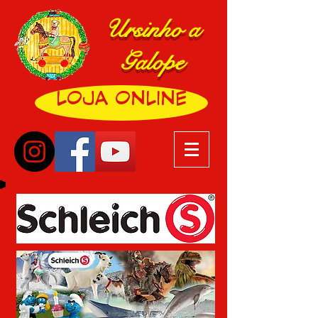
Ursinho a
Galope
LOJA ONLINE