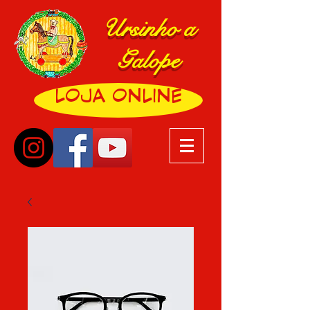
Ursinho a
Galope
LOJA ONLINE