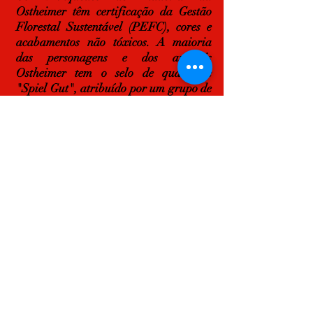
Ostheimer têm certificação da Gestão
Florestal Sustentável (PEFC), cores e
acabamentos não tóxicos. A maioria
das personagens e dos animais
Ostheimer tem o selo de qualidade
"Spiel Gut", atribuído por um grupo de
educadores, médicos, designers e pais,
que testam e avaliam os brinquedos de
forma independente.
Saiba mais
em:
https://www.ostheimer.de/en.html
Ver artigos na loja online
Política de Privacidade
Rua Correia Teles nº 19 A/B -
1135-
092
Lisboa
Tel.:
210937568
(Rede Fixa Nacional)
Email:
geral@ursinhoagalope.pt