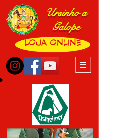
Ursinho a
Galope
LOJA ONLINE