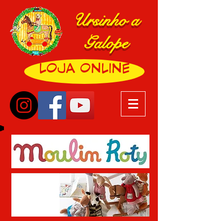
Ursinho a
Galope
LOJA ONLINE