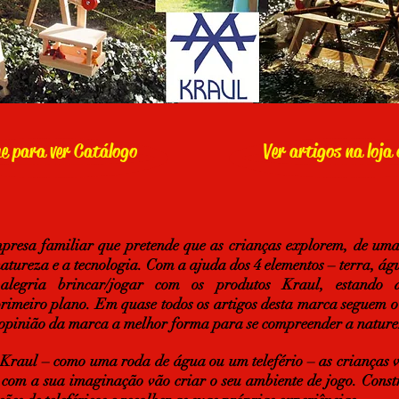
ue para ver Catálogo
Ver artigos na loja 
resa familiar que pretende que as crianças explorem, de uma
atureza e a tecnologia. Com a ajuda dos 4 elementos – terra, águ
egria brincar/jogar com os produtos Kraul, estando 
rimeiro plano. Em quase todos os artigos desta marca seguem o 
opinião da marca a melhor forma para se compreender a naturez
 Kraul – como uma roda de água ou um telefério – as crianças v
e com a sua imaginação vão criar o seu ambiente de jogo. Const