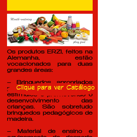
Os produtos ERZI, feitos na
Alemanha, estão
vocacionados para duas
grandes áreas:
– Brinquedos apropriados
Clique para ver Catálogo
para cada idade criando
estímulos e promovendo o
desenvolvimento das
crianças. São sobretudo
brinquedos pedagógicos de
madeira.
– Material de ensino e