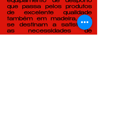
equipamento de desporto
que passa pelos produtos
de excelente qualidade
também em madeira, que
se destinam a satisfazer
as necessidades de
conhecimento e a
fomentar, a prática de
exercício com prazer,
promovendo uma vida
activa saudável das
crianças, tais como
equipamento para ginástica
e educação física,
escalada, música, desporto,
etc. Adequando-se a
Jardins de Infância e
escolas.
Caso não encontre na
nossa loja online o produto
que procura, poderá
consultar o catálogo acima