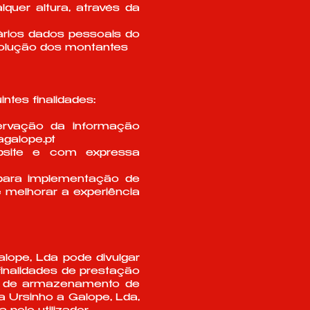
quer altura, através da
ários dados pessoais do
evolução dos montantes
ntes finalidades:
ervação da informação
galope.pt
bsite e com expressa
e para implementação de
 melhorar a experiência
lope, Lda pode divulgar
finalidades de prestação
 e de armazenamento de
a Ursinho a Galope, Lda,