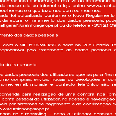
ontrar toda a informação relativa ao tratamento 
do nosso site de internet e loja online
www.ursinhoa
recolhemos e o que fazemos com os mesmos.
idade foi actualizada conforme o Novo Regulament
ida sobre o tratamento dos dados pessoais, pode
il geral@ursinhoagalope.pt ou do telefone +351 21 0
tamento dos dados pessoais
a., com o NIF 510242189 e sede na Rua Correia Te
responsável pelo tratamento de dados pessoais do
to de tratamento
dados pessoais dos utilizadores apenas para fins 
omo compras, envios, trocas ou devoluções e con
me, email, morada e contacto telefónico são re
ncomenda para realização de uma compra, nos formu
 conta pessoal do utilizador, no acesso e navegação
áveis por sistemas de pagamento e de confirmação d
www.ursinhoagalope.pt
.
nhas de e-marketing – caso o utilizador consinta