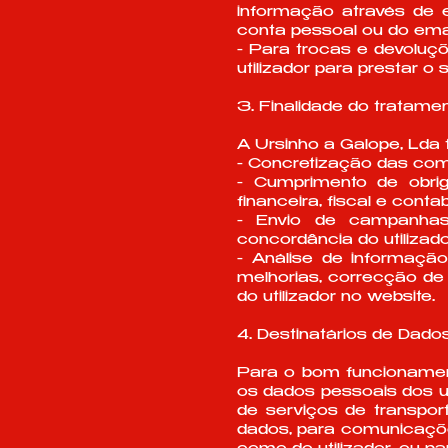
informação através de e
conta pessoal ou do ema
- Para trocas e devoluç
utilizador para prestar o
3. Finalidade do tratam
A Ursinho a Galope, Lda t
- Concretização das co
- Cumprimento de obri
financeira, fiscal e cont
- Envio de campanhas
concordância do utilizado
- Análise de informação
melhorias, correcção de 
do utilizador no website.
4. Destinatários de Dad
Para o bom funcionament
os dados pessoais dos ut
de serviços de transpo
dados, para comunicações