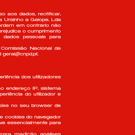
o aos dados, rectificar,
a Ursinho a Galope, Lda
 ordem em contrário não
prejudica o cumprimento
e dados pessoais para
à Comissão Nacional de
l
geral@cnpd.pt
.
riência dos utilizadores
mo endereço IP, sistema
riência do utilizador e
okies no seu browser de
e cookies do navegador
rve essencialmente para
lizara medição análises