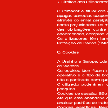
7. Direitos dos utilizadore
O utilizador e titular d
apagar, cancelar, suspe
através do email
geral@u
serão prejudicados. Da 
das obrigações contra
encomendas, compras, en
Os utilizadores têm ta
Proteção de Dados (CNP
8. Cookies
A Ursinho a Galope, Lda 
do website.
Os cookies identificam 
operativo e o tipo de br
não é partilhada com qua
O utilizador poderá em 
pesquisa.
Cookies de sessão: São
até que este abandone o
analisar padrões de trá
Cookies analíticas: Per