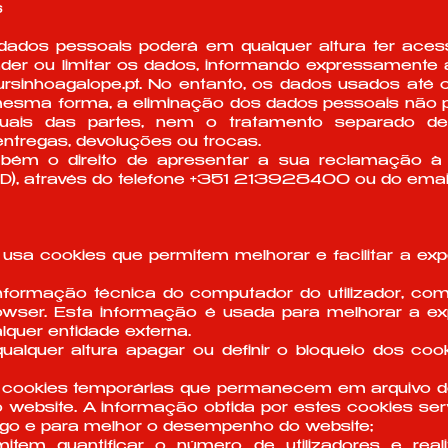
s
os dados pessoais poderá em qualquer altura ter acess
nder ou limitar os dados, informando expressamente 
rsinhoagalope.pt
. No entanto, os dados usados até
mesma forma, a eliminação dos dados pessoais não 
tuais das partes, nem o tratamento separado d
tregas, devoluções ou trocas.
mbém o direito de apresentar a sua reclamação 
D), através do telefone +351 213928400 ou do emai
usa cookies que permitem melhorar e facilitar a expe
informação técnica do computador do utilizador, co
owser. Esta informação é usada para melhorar a expe
lquer entidade externa.
qualquer altura apagar ou definir o bloqueio dos co
 cookies temporárias que permanecem em arquivo d
 website. A informação obtida por estes cookies se
fego e para melhor o desempenho do website;
mitem quantificar o número de utilizadores e rea