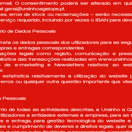
mail. O consentimento poderá ser alterado em qual
il
geral@ursinhoagalope.pt
.
ões, erros de stock ou reclamações – serão necess
 serviço requerido, incluindo por vezes o IBAN para d
ento de Dados Pessoais
rata os dados pessoais dos utilizadores para as segui
mpras e entregas correspondentes
gações legais como registo, comunicação e pres
abilística das transacções realizadas em
www.ursinhoa
 de e-marketing e Newsletters relativos ao we
r.
 estatística relativamente à utilização do websit
erros ou qualquer outra questão importante que vise
os Pessoais
o de todas as actividades descritas, a Ursinho a Ga
ilizadores a entidades externas à empresa, para as 
rte e entrega, para gestão tecnológica do website
 e cumprimento de deveres e direitos legais, quer d