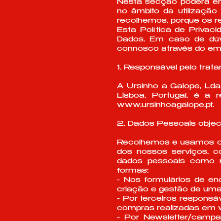
Nesta secção poderá enc
no âmbito da utilização 
recolhemos, porque os 
Esta Política de Privac
Dados. Em caso de dúv
connosco através do ema
1. Responsável pelo tra
A Ursinho a Galope, Ld
Lisboa, Portugal, é a 
www.ursinhoagalope.pt
.
2. Dados Pessoais objec
Recolhemos e usamos os 
dos nossos serviços, c
dados pessoais como no
formas:
- Nos formulários de e
criação e gestão de uma
- Por terceiros respons
compras realizadas em
- Por Newsletter/campa