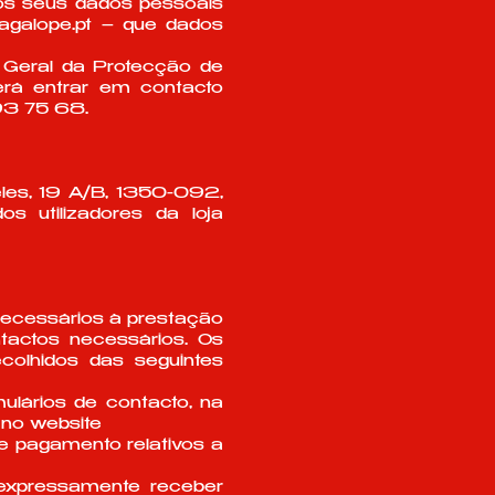
dos seus dados pessoais
galope.pt
– que dados
o Geral da Protecção de
rá entrar em contacto
93 75 68.
les, 19 A/B, 1350-092,
s utilizadores da loja
necessários à prestação
tactos necessários. Os
colhidos das seguintes
lários de contacto, na
 no website
e pagamento relativos a
 expressamente receber