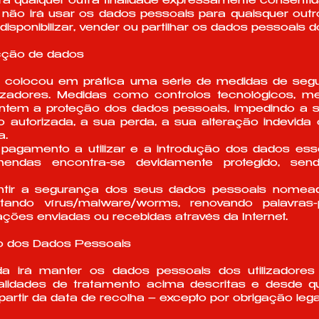
ra qualquer outra finalidade expressamente consentida 
 não irá usar os dados pessoais para quaisquer outr
isponibilizar, vender ou partilhar os dados pessoais do 
cção de dados
a colocou em prática uma série de medidas de segu
izadores. Medidas como controlos tecnológicos, me
tem a proteção dos dados pessoais, impedindo a sua
autorizada, a sua perda, a sua alteração indevida o
a.
pagamento a utilizar e a introdução dos dados ess
ndas encontra-se devidamente protegido, sen
rantir a segurança dos seus dados pessoais nome
tando vírus/malware/worms, renovando palavras
ções enviadas ou recebidas através da Internet.
o dos Dados Pessoais
a irá manter os dados pessoais dos utilizadore
nalidades de tratamento acima descritas e desde q
artir da data de recolha – excepto por obrigação lega